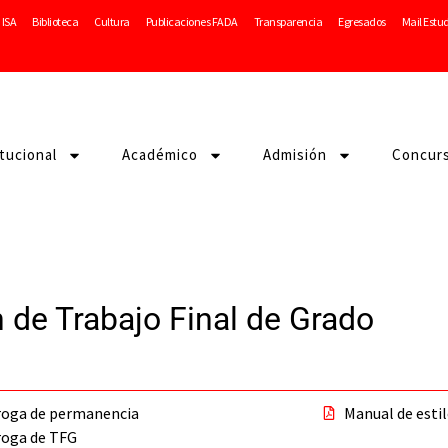
ISA
Biblioteca
Cultura
Publicaciones FADA
Transparencia
Egresados
Mail Estu
itucional
Académico
Admisión
Concur
 de Trabajo Final de Grado
roga de permanencia
Manual de estil
roga de TFG