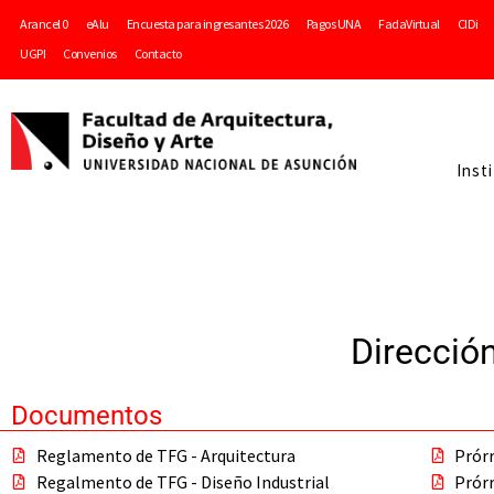
Arancel 0
eAlu
Encuesta para ingresantes 2026
Pagos UNA
FadaVirtual
CIDi
UGPI
Convenios
Contacto
Inst
Dirección
Documentos
Reglamento de TFG - Arquitectura
Prór
Regalmento de TFG - Diseño Industrial
Prór