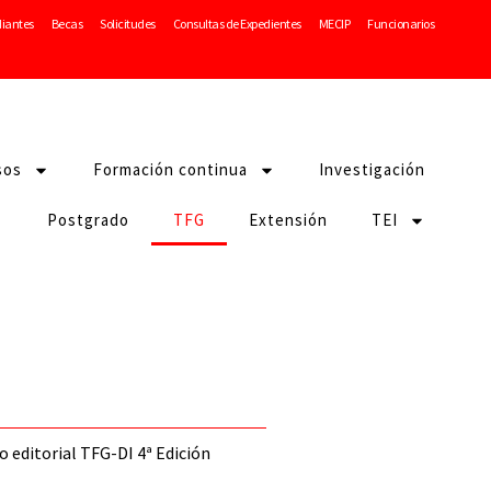
diantes
Becas
Solicitudes
Consultas de Expedientes
MECIP
Funcionarios
sos
Formación continua
Investigación
Postgrado
TFG
Extensión
TEI
o editorial TFG-DI 4ª Edición