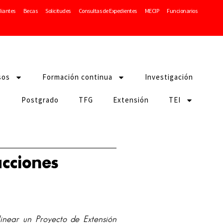
diantes
Becas
Solicitudes
Consultas de Expedientes
MECIP
Funcionarios
sos
Formación continua
Investigación
Postgrado
TFG
Extensión
TEI
cciones
inear un Proyecto de Extensión