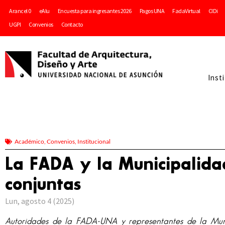
Arancel 0
eAlu
Encuesta para ingresantes 2026
Pagos UNA
FadaVirtual
CIDi
UGPI
Convenios
Contacto
Inst
Académico
,
Convenios
,
Institucional
La FADA y la Municipalida
conjuntas
Lun, agosto 4 (2025)
Autoridades de la FADA-UNA y representantes de la Muni