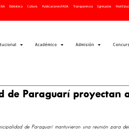
ISA
Biblioteca
Cultura
Publicaciones FADA
Transparencia
Egresados
Mail Estu
itucional
Académico
Admisión
Concur
d de Paraguarí proyectan a
cipalidad de Paraguarí mantuvieron una reunión para del