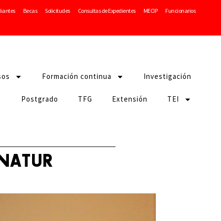
diantes
Becas
Solicitudes
Consultas de Expedientes
MECIP
Funcionarios
sos
Formación continua
Investigación
Postgrado
TFG
Extensión
TEI
SENATUR