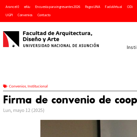
Arancel 0
eAlu
Encuesta para ingresantes 2026
Pagos UNA
FadaVirtual
CIDi
UGPI
Convenios
Contacto
Inst
Convenios
,
Institucional
Firma de convenio de coop
Lun, mayo 12 (2025)