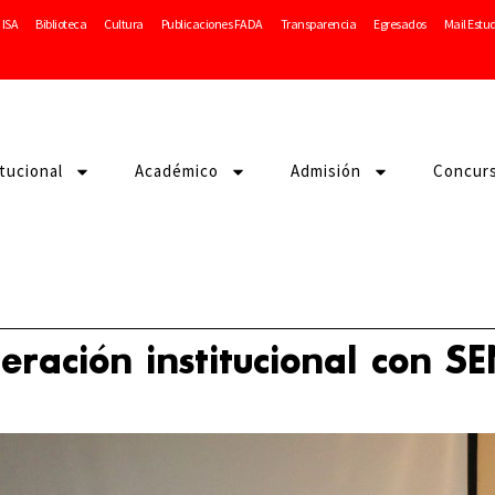
ISA
Biblioteca
Cultura
Publicaciones FADA
Transparencia
Egresados
Mail Estu
itucional
Académico
Admisión
Concur
eración institucional con 