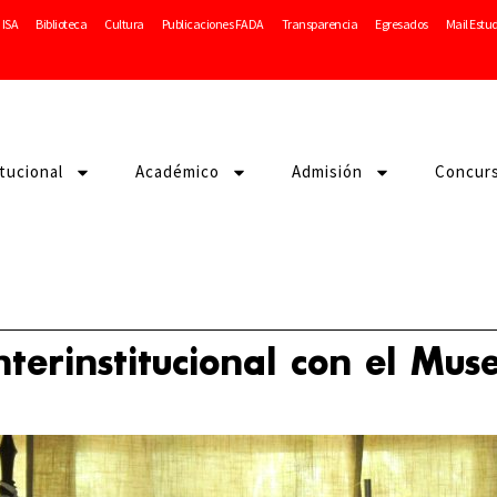
ISA
Biblioteca
Cultura
Publicaciones FADA
Transparencia
Egresados
Mail Estu
itucional
Académico
Admisión
Concur
terinstitucional con el Mus