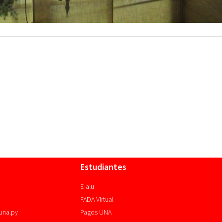
Estudiantes
E-alu
FADA Virtual
una.py
Pagos UNA