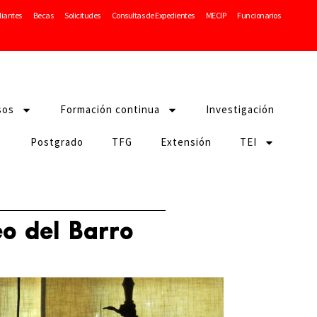
diantes
Becas
Solicitudes
Consultas de Expedientes
MECIP
Funcionarios
sos
Formación continua
Investigación
Postgrado
TFG
Extensión
TEI
eo del Barro