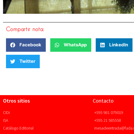
Compartir nota:
Facebook
WhatsApp
LinkedIn
Twitter
Otros sitios
Contacto
CIDi
+595 981 079019
ISA
+595 21 585558
Catálogo Editorial
mesadeentrada@fada.