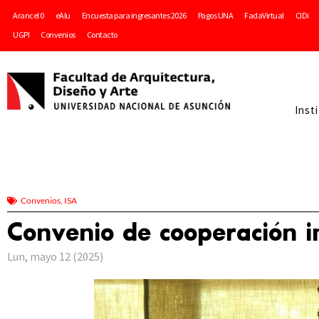
Arancel 0
eAlu
Encuesta para ingresantes 2026
Pagos UNA
FadaVirtual
CIDi
UGPI
Convenios
Contacto
Inst
Convenios
,
ISA
Convenio de cooperación in
Lun, mayo 12 (2025)